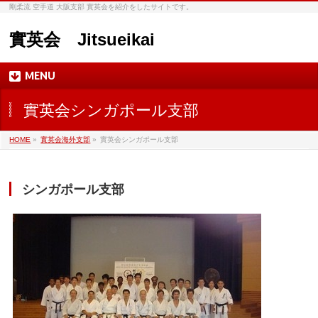
剛柔流 空手道 大阪支部 實英会を紹介をしたサイトです。
實英会 Jitsueikai
MENU
實英会シンガポール支部
HOME
»
實英会海外支部
»
實英会シンガポール支部
シンガポール支部