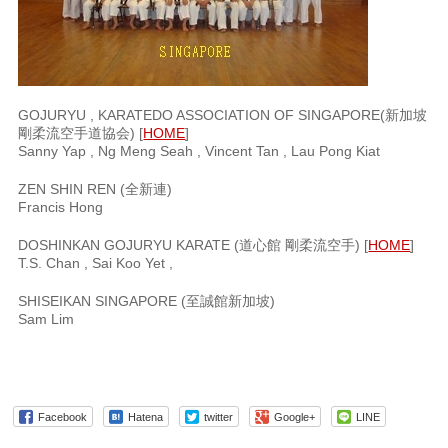
GOJURYU , KARATEDO ASSOCIATION OF SINGAPORE(新加坡
剛柔流空手道協会) [
HOME
]
Sanny Yap , Ng Meng Seah , Vincent Tan , Lau Pong Kiat
ZEN SHIN REN (全新連)
Francis Hong
DOSHINKAN GOJURYU KARATE (道心館 剛柔流空手) [
HOME
]
T.S. Chan , Sai Koo Yet ,
SHISEIKAN SINGAPORE (至誠館新加坡)
Sam Lim
Facebook
Hatena
twitter
Google+
LINE