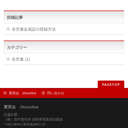
投稿記事
全空連会員証の登録方法
カテゴリー
全空連 (1)
PAGETOP
實英会 jitsueikai
問い合わせ
實英会 Jitsueikai
応援企業
（株）田中製作所 自動車電装部品製造
〒581-0844八尾市福栄町2-10