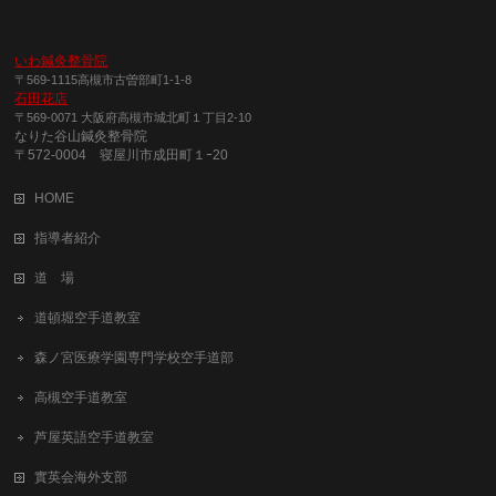
いわ鍼灸整骨院
〒569-1115高槻市古曽部町1-1-8
石田花店
〒569-0071 大阪府高槻市城北町１丁目2-10
なりた谷山鍼灸整骨院
〒572-0004 寝屋川市成田町１ｰ20
HOME
指導者紹介
道 場
道頓堀空手道教室
森ノ宮医療学園専門学校空手道部
高槻空手道教室
芦屋英語空手道教室
實英会海外支部